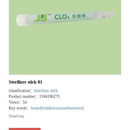
Sterilizer stick 01
classification：
Sterilizer stick
Product number：1594196273
Views：54
Key words：
Sealedfreshbox
vacuumbowl
stick
NameLeng