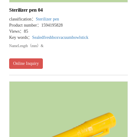
Sterilizer pen 04
classification：
Sterilizer pen
Product number：1594195828
Views：85
Key words：
Sealedfreshbox
vacuumbowl
stick
NameLength（mm）&
Online Inquiry