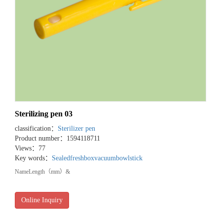
Sterilizing pen 03
classification：
Sterilizer pen
Product number：1594118711
Views：77
Key words：
Sealedfreshbox
vacuumbowl
stick
NameLength（mm）&
Online Inquiry