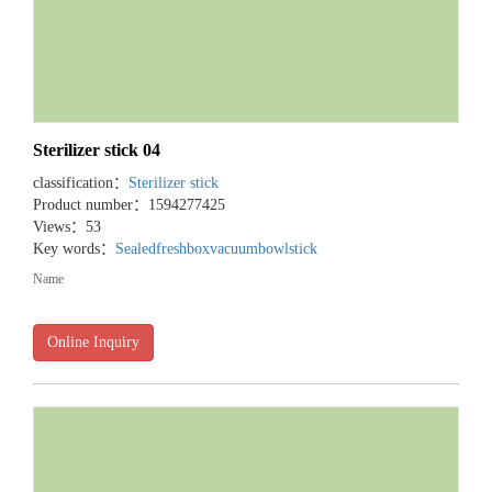
Sterilizer stick 04
classification：
Sterilizer stick
Product number：1594277425
Views：53
Key words：
Sealedfreshbox
vacuumbowl
stick
Name
Online Inquiry