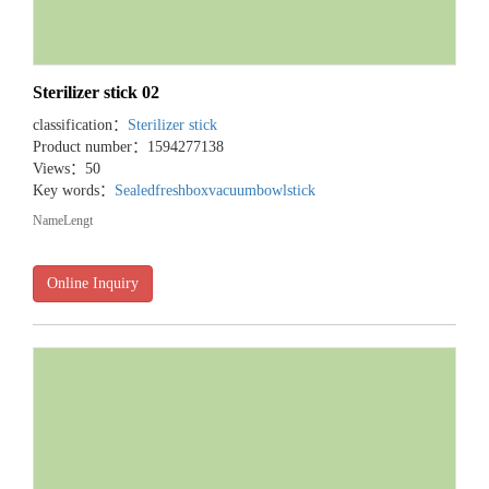
Sterilizer stick 02
classification：
Sterilizer stick
Product number：1594277138
Views：50
Key words：
Sealedfreshbox
vacuumbowl
stick
NameLengt
Online Inquiry