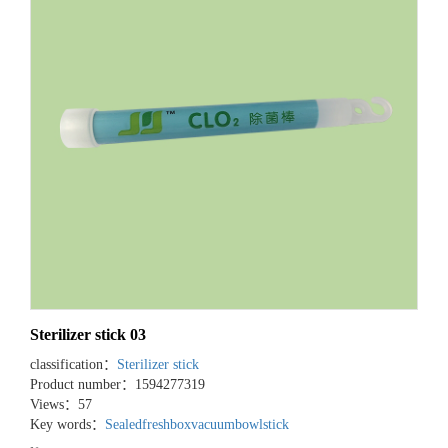
Sterilizer stick 03
classification：
Sterilizer stick
Product number：1594277319
Views：57
Key words：
Sealedfreshbox
vacuumbowl
stick