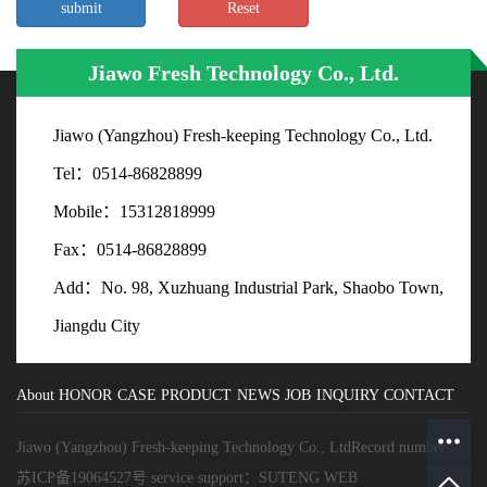
Jiawo Fresh Technology Co., Ltd.
Jiawo (Yangzhou) Fresh-keeping Technology Co., Ltd.
Tel：0514-86828899
Mobile：15312818999
Fax：0514-86828899
Add：No. 98, Xuzhuang Industrial Park, Shaobo Town,
Jiangdu City
About
HONOR
CASE
PRODUCT
NEWS
JOB
INQUIRY
CONTACT
Jiawo (Yangzhou) Fresh-keeping Technology Co., LtdRecord number：
苏ICP备19064527号
service support：
SUTENG WEB