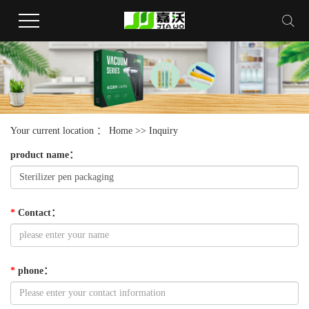
Your current location ：
Home
>> Inquiry
product name
：
*
Contact
：
*
phone
：